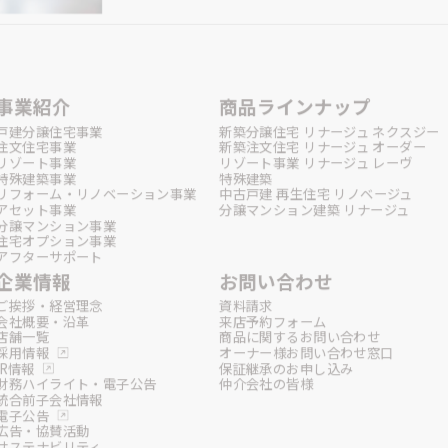
事業紹介
商品ラインナップ
戸建分譲住宅事業
新築分譲住宅 リナージュ ネクスジー
注文住宅事業
新築注文住宅 リナージュ オーダー
リゾート事業
リゾート事業 リナージュ レーヴ
特殊建築事業
特殊建築
リフォーム・リノベーション事業
中古戸建 再生住宅 リノベージュ
アセット事業
分譲マンション建築 リナージュ
分譲マンション事業
住宅オプション事業
アフターサポート
企業情報
お問い合わせ
ご挨拶・経営理念
資料請求
会社概要・沿革
来店予約フォーム
店舗一覧
商品に関するお問い合わせ
採用情報
オーナー様お問い合わせ窓口
IR情報
保証継承のお申し込み
財務ハイライト・電子公告
仲介会社の皆様
統合前子会社情報
電子公告
広告・協賛活動
サステナビリティ