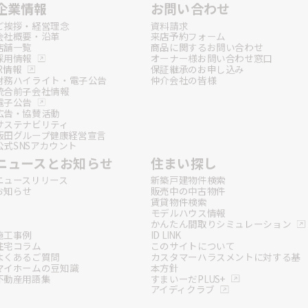
企業情報
お問い合わせ
ご挨拶・経営理念
資料請求
会社概要・沿革
来店予約フォーム
店舗一覧
商品に関するお問い合わせ
採用情報
オーナー様お問い合わせ窓口
IR情報
保証継承のお申し込み
財務ハイライト・電子公告
仲介会社の皆様
統合前子会社情報
電子公告
広告・協賛活動
サステナビリティ
飯田グループ健康経営宣言
公式SNSアカウント
ニュースとお知らせ
住まい探し
ニュースリリース
新築戸建物件検索
お知らせ
販売中の中古物件
賃貸物件検索
モデルハウス情報
かんたん間取りシミュレーション
施工事例
ID LINK
住宅コラム
このサイトについて
よくあるご質問
カスタマーハラスメントに対する基
マイホームの豆知識
本方針
不動産用語集
すまいーだPLUS+
アイディクラブ