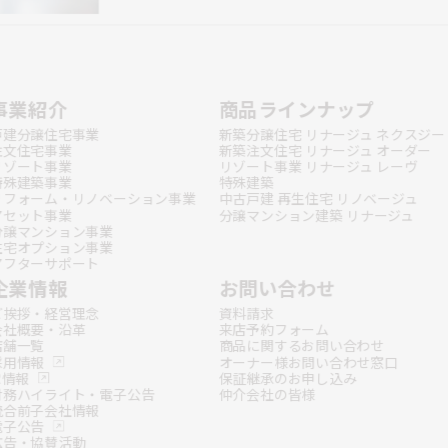
事業紹介
商品ラインナップ
戸建分譲住宅事業
新築分譲住宅 リナージュ ネクスジー
注文住宅事業
新築注文住宅 リナージュ オーダー
リゾート事業
リゾート事業 リナージュ レーヴ
特殊建築事業
特殊建築
リフォーム・リノベーション事業
中古戸建 再生住宅 リノベージュ
アセット事業
分譲マンション建築 リナージュ
分譲マンション事業
住宅オプション事業
アフターサポート
企業情報
お問い合わせ
ご挨拶・経営理念
資料請求
会社概要・沿革
来店予約フォーム
店舗一覧
商品に関するお問い合わせ
採用情報
オーナー様お問い合わせ窓口
R情報
保証継承のお申し込み
財務ハイライト・電子公告
仲介会社の皆様
統合前子会社情報
電子公告
広告・協賛活動