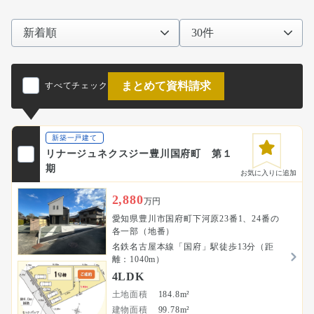
まとめて資料請求
すべてチェック
新築一戸建て
リナージュネクスジー豊川国府町 第１
期
お気に入りに追加
2,880
万円
愛知県豊川市国府町下河原23番1、24番の
各一部（地番）
名鉄名古屋本線「国府」駅徒歩13分（距
離：1040m）
4LDK
土地面積
184.8m²
建物面積
99.78m²