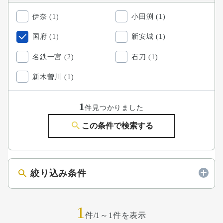
伊奈 (1)
小田渕 (1)
国府 (1)
新安城 (1)
名鉄一宮 (2)
石刀 (1)
新木曽川 (1)
1
件見つかりました
この条件で検索する
絞り込み条件
1
件/1～1件を表示