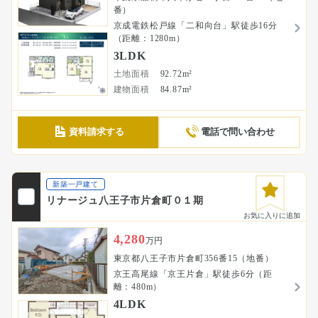
番）
京成電鉄松戸線「二和向台」駅徒歩16分
（距離：1280m）
3LDK
土地面積
92.72m²
建物面積
84.87m²
資料請求する
電話で問い合わせ
新築一戸建て
リナージュ八王子市片倉町０１期
お気に入りに追加
4,280
万円
東京都八王子市片倉町356番15（地番）
京王高尾線「京王片倉」駅徒歩6分（距
離：480m）
4LDK