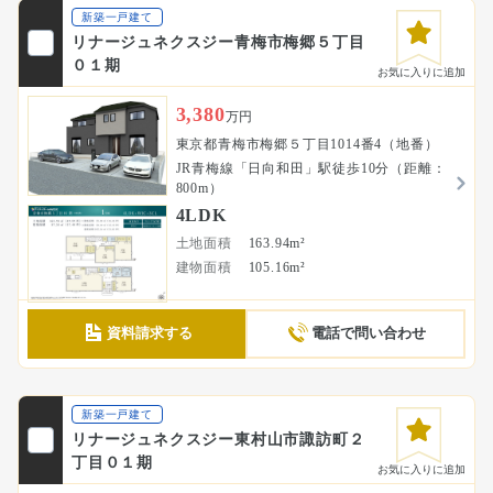
新築一戸建て
リナージュネクスジー青梅市梅郷５丁目
０１期
お気に入りに追加
3,380
万円
東京都青梅市梅郷５丁目1014番4（地番）
JR青梅線「日向和田」駅徒歩10分（距離：
800m）
4LDK
土地面積
163.94m²
建物面積
105.16m²
資料請求する
電話で問い合わせ
新築一戸建て
リナージュネクスジー東村山市諏訪町２
丁目０１期
お気に入りに追加