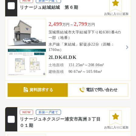
NEW
新築一戸建て
リナージュ結城結城 第６期
お気に入りに追加
2,499
2,799
万円～
万円
茨城県結城市大字結城字下り松6381番4の
一部（地番）
水戸線「東結城」駅徒歩22分（距離：
1760m）
2LDK4LDK
土地面積
151.25m²～208.06m²
建物面積
90.67m²～105.98m²
資料請求する
電話で問い合わせ
NEW
新築一戸建て
リナージュネクスジー浦安市高洲３丁目
０１期
お気に入りに追加