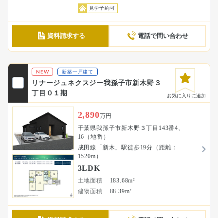
見学予約可
資料請求する
電話で問い合わせ
NEW
新築一戸建て
リナージュネクスジー我孫子市新木野３
丁目０１期
お気に入りに追加
2,890
万円
千葉県我孫子市新木野３丁目143番4、
16（地番）
成田線「新木」駅徒歩19分（距離：
1520m）
3LDK
土地面積
183.68m²
建物面積
88.39m²