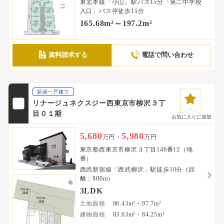
東北本線「小山」駅バス15分「第二中学校
入口」バス停徒歩11分
165.68m²～197.2m²
資料請求する
電話で問い合わせ
新築一戸建て
リナージュネクスジー西東京市柳沢３丁
目０１期
お気に入りに追加
5,680
5,980
万円・
万円
東京都西東京市柳沢３丁目146番12（地
番）
西武新宿線「西武柳沢」駅徒歩10分（距
離：800m）
3LDK
土地面積
86.43m²・97.7m²
建物面積
83.63m²・84.25m²