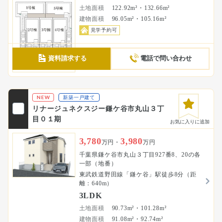
土地面積
122.92m²・132.66m²
建物面積
96.05m²・105.16m²
見学予約可
資料請求する
電話で問い合わせ
NEW
新築一戸建て
リナージュネクスジー鎌ケ谷市丸山３丁
目０１期
お気に入りに追加
3,780
3,980
万円・
万円
千葉県鎌ケ谷市丸山３丁目927番8、20の各
一部（地番）
東武鉄道野田線「鎌ケ谷」駅徒歩8分（距
離：640m）
3LDK
土地面積
90.73m²・101.28m²
建物面積
91.08m²・92.74m²