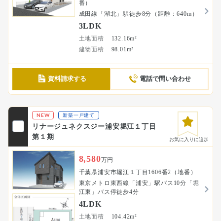
番）
成田線「湖北」駅徒歩8分（距離：640m）
3LDK
土地面積
132.16m²
建物面積
98.01m²
資料請求する
電話で問い合わせ
NEW
新築一戸建て
リナージュネクスジー浦安堀江１丁目
第１期
お気に入りに追加
8,580
万円
千葉県浦安市堀江１丁目1606番2（地番）
東京メトロ東西線「浦安」駅バス10分「堀
江東」バス停徒歩4分
4LDK
土地面積
104.42m²