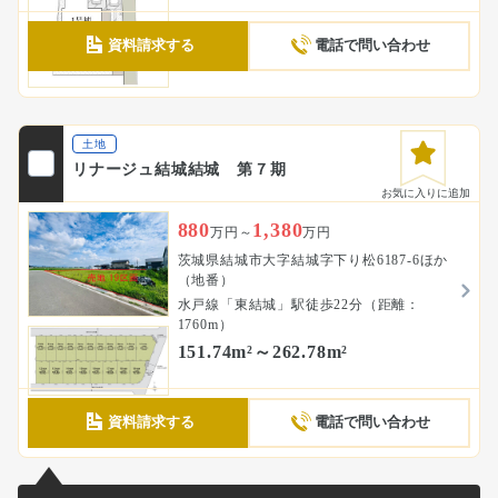
資料請求する
電話で問い合わせ
土地
リナージュ結城結城 第７期
お気に入りに追加
880
1,380
万円～
万円
茨城県結城市大字結城字下り松6187-6ほか
（地番）
水戸線「東結城」駅徒歩22分（距離：
1760m）
151.74m²～262.78m²
資料請求する
電話で問い合わせ