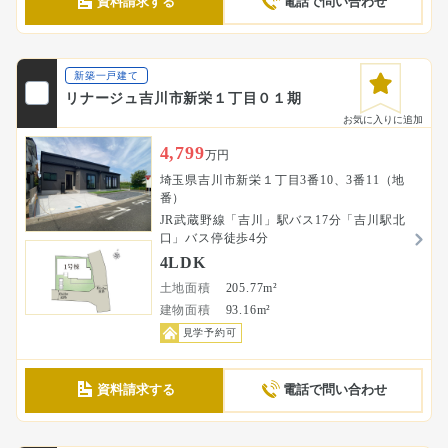
資料請求する
電話で問い合わせ
新築一戸建て
リナージュ吉川市新栄１丁目０１期
お気に入りに追加
4,799
万円
埼玉県吉川市新栄１丁目3番10、3番11（地
番）
JR武蔵野線「吉川」駅バス17分「吉川駅北
口」バス停徒歩4分
4LDK
土地面積
205.77m²
建物面積
93.16m²
見学予約可
資料請求する
電話で問い合わせ