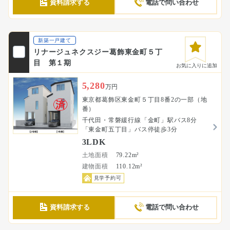
資料請求する
電話で問い合わせ
新築一戸建て
リナージュネクスジー葛飾東金町５丁
目 第１期
お気に入りに追加
5,280
万円
東京都葛飾区東金町５丁目8番2の一部（地
番）
千代田・常磐緩行線「金町」駅バス8分
「東金町五丁目」バス停徒歩3分
3LDK
土地面積
79.22m²
建物面積
110.12m²
見学予約可
資料請求する
電話で問い合わせ