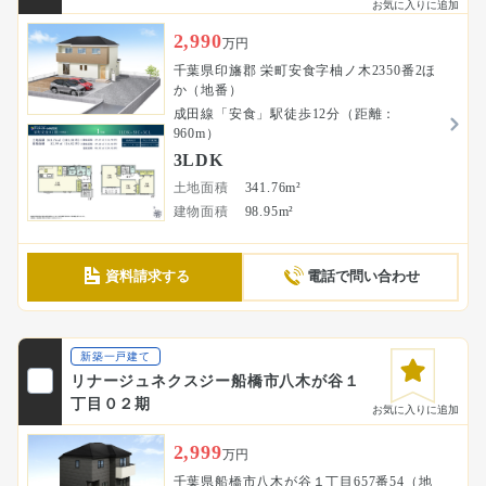
お気に入りに追加
2,990
万円
千葉県印旛郡 栄町安食字柚ノ木2350番2ほ
か（地番）
成田線「安食」駅徒歩12分（距離：
960m）
3LDK
土地面積
341.76m²
建物面積
98.95m²
資料請求する
電話で問い合わせ
新築一戸建て
リナージュネクスジー船橋市八木が谷１
丁目０２期
お気に入りに追加
2,999
万円
千葉県船橋市八木が谷１丁目657番54（地