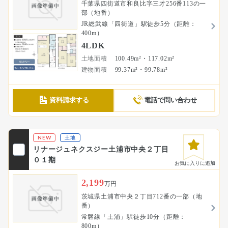
千葉県四街道市和良比字三才256番113の一
部（地番）
JR総武線「四街道」駅徒歩5分（距離：
400m）
4LDK
土地面積
100.49m²・117.02m²
建物面積
99.37m²・99.78m²
資料請求する
電話で問い合わせ
NEW
土地
リナージュネクスジー土浦市中央２丁目
０１期
お気に入りに追加
2,199
万円
茨城県土浦市中央２丁目712番の一部（地
番）
常磐線「土浦」駅徒歩10分（距離：
800m）