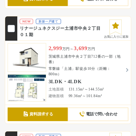
NEW
新築一戸建て
リナージュネクスジー土浦市中央２丁目
０１期
お気に入りに追加
2,999
3,699
万円～
万円
茨城県土浦市中央２丁目712番の一部（地
番）
常磐線「土浦」駅徒歩10分（距離：
800m）
3LDK・4LDK
土地面積
131.15m²～144.55m²
建物面積
99.36m²～101.84m²
資料請求する
電話で問い合わせ