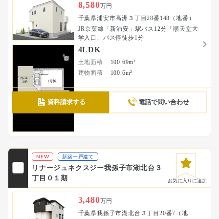
8,580
万円
千葉県浦安市高洲３丁目28番148（地番）
JR京葉線「新浦安」駅バス12分「順天堂大
学入口」バス停徒歩1分
4LDK
土地面積
100.69m²
建物面積
100.6m²
資料請求する
電話で問い合わせ
NEW
新築一戸建て
リナージュネクスジー我孫子市湖北台３
丁目０１期
お気に入りに追加
3,480
万円
千葉県我孫子市湖北台３丁目20番7（地