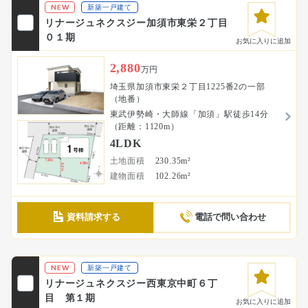
NEW
新築一戸建て
リナージュネクスジー加須市東栄２丁目
０１期
お気に入りに追加
2,880
万円
埼玉県加須市東栄２丁目1225番2の一部
（地番）
東武伊勢崎・大師線「加須」駅徒歩14分
（距離：1120m）
4LDK
土地面積
230.35m²
建物面積
102.26m²
資料請求する
電話で問い合わせ
NEW
新築一戸建て
リナージュネクスジー西東京中町６丁
目 第１期
お気に入りに追加