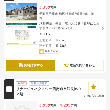
3,399
万円
千葉県千葉市 緑区越智町705番408（地
番）
JR外房線「誉田」駅バス12分「越智はなみ
ずき台」バス停徒歩6分
3LDK
土地面積
192.5m²
建物面積
83.22m²
見学予約可
資料請求する
電話で問い合わせ
NEW
新築一戸建て
リナージュネクスジー四街道市和良比０
２期
お気に入りに追加
3,999
4,299
万円・
万円