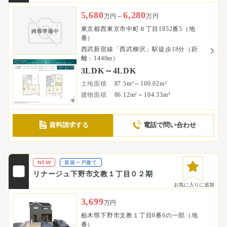
5,680
6,280
万円～
万円
東京都西東京市中町６丁目1852番5（地
番）
西武新宿線「西武柳沢」駅徒歩18分（距
離：1440m）
3LDK～4LDK
土地面積
87.5m²～100.02m²
建物面積
86.12m²～104.33m²
資料請求する
電話で問い合わせ
NEW
新築一戸建て
リナージュ下野市文教１丁目０２期
お気に入りに追加
3,699
万円
栃木県下野市文教１丁目8番6の一部（地
番）