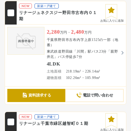
NEW
新築一戸建て
リナージュネクスジー野田市古布内０１
期
お気に入りに追加
2,280
2,480
万円・
万円
千葉県野田市古布内字上原1525の一部（地
番）
東武鉄道野田線「川間」駅バス23分「親野
井北」バス停徒歩7分
4LDK
土地面積
218.19m²・226.14m²
建物面積
102.26m²・105.99m²
資料請求する
電話で問い合わせ
NEW
新築一戸建て
リナージュ千葉市緑区越智町０１期
お気に入りに追加