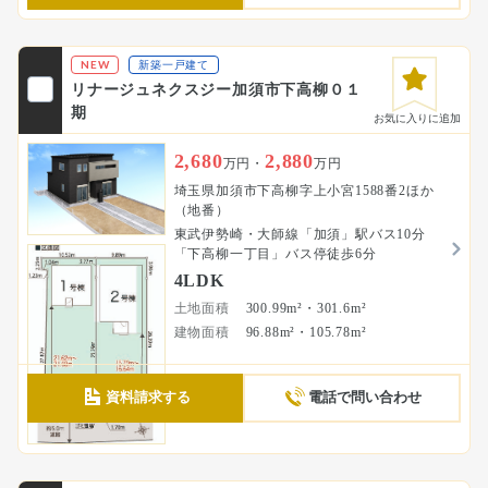
NEW
新築一戸建て
リナージュネクスジー加須市下高柳０１
期
お気に入りに追加
2,680
2,880
万円・
万円
埼玉県加須市下高柳字上小宮1588番2ほか
（地番）
東武伊勢崎・大師線「加須」駅バス10分
「下高柳一丁目」バス停徒歩6分
4LDK
土地面積
300.99m²・301.6m²
建物面積
96.88m²・105.78m²
資料請求する
電話で問い合わせ