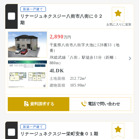
新築一戸建て
リナージュネクスジー八街市八街に０２
期
お気に入りに追加
2,890
万円
千葉県八街市八街字大池に128番33（地
番）
JR総武線「八街」駅徒歩11分（距離：
880m）
4LDK
土地面積
212.72m²
建物面積
105.99m²
資料請求する
電話で問い合わせ
新築一戸建て
リナージュネクスジー栄町安食０１期