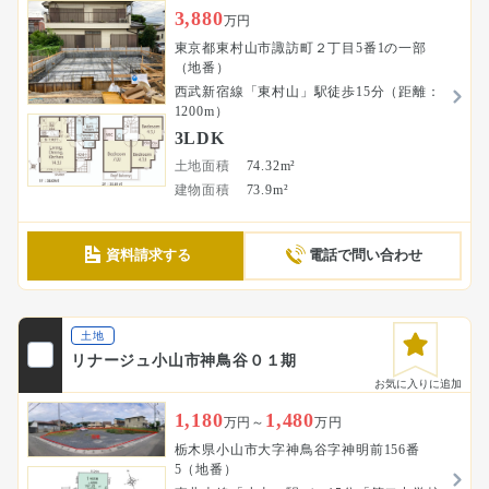
3,880
万円
東京都東村山市諏訪町２丁目5番1の一部
（地番）
西武新宿線「東村山」駅徒歩15分（距離：
1200m）
3LDK
土地面積
74.32m²
建物面積
73.9m²
資料請求する
電話で問い合わせ
土地
リナージュ小山市神鳥谷０１期
お気に入りに追加
1,180
1,480
万円～
万円
栃木県小山市大字神鳥谷字神明前156番
5（地番）