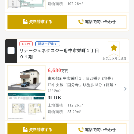
建物面積
102.26m²
資料請求する
電話で問い合わせ
NEW
新築一戸建て
リナージュネクスジー府中市栄町１丁目
０１期
お気に入りに追加
6,680
万円
東京都府中市栄町１丁目28番8（地番）
JR中央線「国分寺」駅徒歩18分（距離：
1440m）
3LDK
土地面積
112.26m²
建物面積
85.29m²
資料請求する
電話で問い合わせ