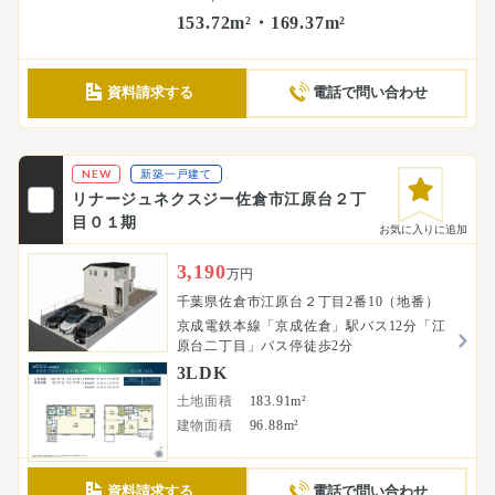
153.72m²・169.37m²
資料請求する
電話で問い合わせ
NEW
新築一戸建て
リナージュネクスジー佐倉市江原台２丁
目０１期
お気に入りに追加
3,190
万円
千葉県佐倉市江原台２丁目2番10（地番）
京成電鉄本線「京成佐倉」駅バス12分「江
原台二丁目」バス停徒歩2分
3LDK
土地面積
183.91m²
建物面積
96.88m²
資料請求する
電話で問い合わせ