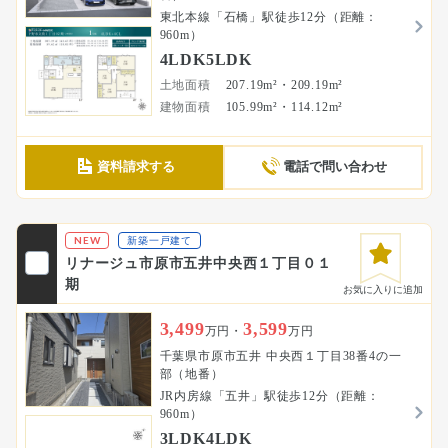
東北本線「石橋」駅徒歩12分（距離：
960m）
4LDK5LDK
土地面積
207.19m²・209.19m²
建物面積
105.99m²・114.12m²
資料請求する
電話で問い合わせ
NEW
新築一戸建て
リナージュ市原市五井中央西１丁目０１
期
お気に入りに追加
3,499
3,599
万円・
万円
千葉県市原市五井 中央西１丁目38番4の一
部（地番）
JR内房線「五井」駅徒歩12分（距離：
960m）
3LDK4LDK