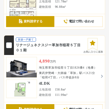
土地面積
121.78m²
建物面積
96.88m²
資料請求する
電話で問い合わせ
新築一戸建て
リナージュネクスジー草加市稲荷５丁目
０１期
お気に入りに追加
4,890
万円
埼玉県草加市稲荷５丁目1826番4（地番）
東武伊勢崎・大師線「草加」駅バス21分
「稲荷4丁目」バス停徒歩8分
4LDK
土地面積
158.8m²
建物面積
111.99m²