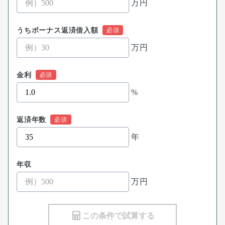
万円
うちボーナス返済借入額
万円
金利
%
返済年数
年
年収
万円
この条件で試算する