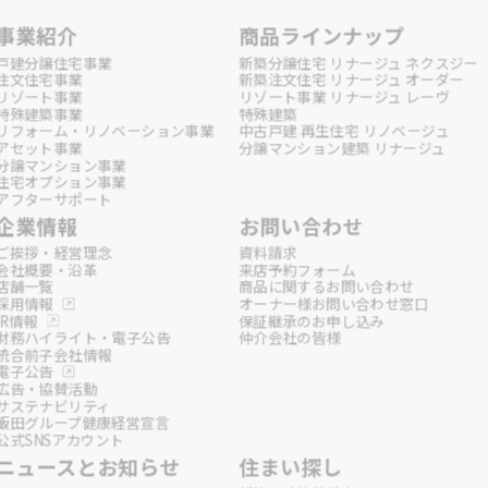
事業紹介
商品ラインナップ
戸建分譲住宅事業
新築分譲住宅 リナージュ ネクスジー
注文住宅事業
新築注文住宅 リナージュ オーダー
リゾート事業
リゾート事業 リナージュ レーヴ
特殊建築事業
特殊建築
リフォーム・リノベーション事業
中古戸建 再生住宅 リノベージュ
アセット事業
分譲マンション建築 リナージュ
分譲マンション事業
住宅オプション事業
アフターサポート
企業情報
お問い合わせ
ご挨拶・経営理念
資料請求
会社概要・沿革
来店予約フォーム
店舗一覧
商品に関するお問い合わせ
採用情報
オーナー様お問い合わせ窓口
IR情報
保証継承のお申し込み
財務ハイライト・電子公告
仲介会社の皆様
統合前子会社情報
電子公告
広告・協賛活動
サステナビリティ
飯田グループ健康経営宣言
公式SNSアカウント
ニュースとお知らせ
住まい探し