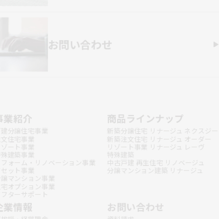
お問い合わせ
事業紹介
商品ラインナップ
戸建分譲住宅事業
新築分譲住宅 リナージュ ネクスジー
注文住宅事業
新築注文住宅 リナージュ オーダー
リゾート事業
リゾート事業 リナージュ レーヴ
特殊建築事業
特殊建築
リフォーム・リノベーション事業
中古戸建 再生住宅 リノベージュ
アセット事業
分譲マンション建築 リナージュ
分譲マンション事業
住宅オプション事業
アフターサポート
企業情報
お問い合わせ
ご挨拶・経営理念
資料請求