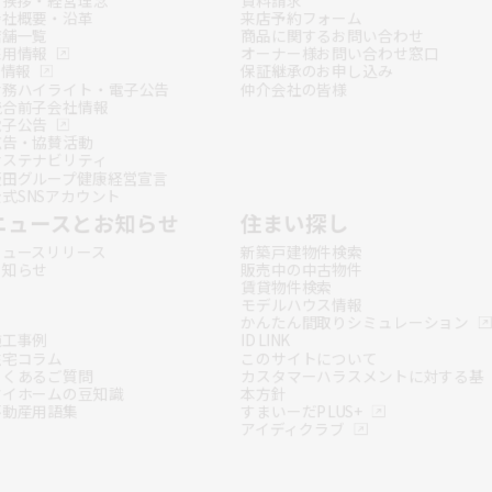
会社概要・沿革
来店予約フォーム
店舗一覧
商品に関するお問い合わせ
採用情報
オーナー様お問い合わせ窓口
R情報
保証継承のお申し込み
財務ハイライト・電子公告
仲介会社の皆様
統合前子会社情報
電子公告
広告・協賛活動
サステナビリティ
飯田グループ健康経営宣言
式SNSアカウント
ニュースとお知らせ
住まい探し
ニュースリリース
新築戸建物件検索
お知らせ
販売中の中古物件
賃貸物件検索
モデルハウス情報
かんたん間取りシミュレーション
施工事例
ID LINK
住宅コラム
このサイトについて
よくあるご質問
カスタマーハラスメントに対する基
マイホームの豆知識
本方針
不動産用語集
すまいーだPLUS+
アイディクラブ